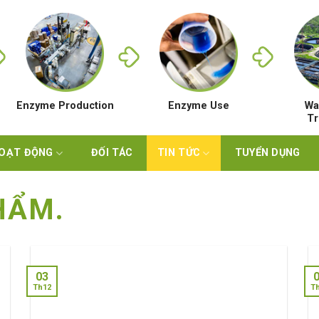
Enzyme Production
Enzyme Use
Wa
Tr
HOẠT ĐỘNG
ĐỐI TÁC
TIN TỨC
TUYỂN DỤNG
HẨM.
03
Th12
T