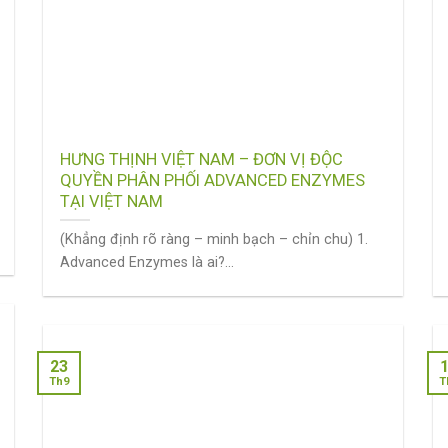
HƯNG THỊNH VIỆT NAM – ĐƠN VỊ ĐỘC
QUYỀN PHÂN PHỐI ADVANCED ENZYMES
TẠI VIỆT NAM
(Khẳng định rõ ràng – minh bạch – chỉn chu) 1.
Advanced Enzymes là ai?...
23
Th9
T