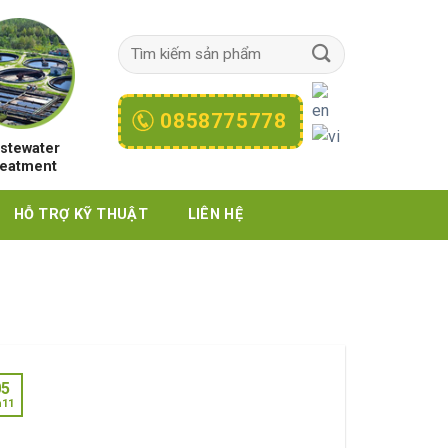
0858775778
stewater
eatment
HỖ TRỢ KỸ THUẬT
LIÊN HỆ
05
h11