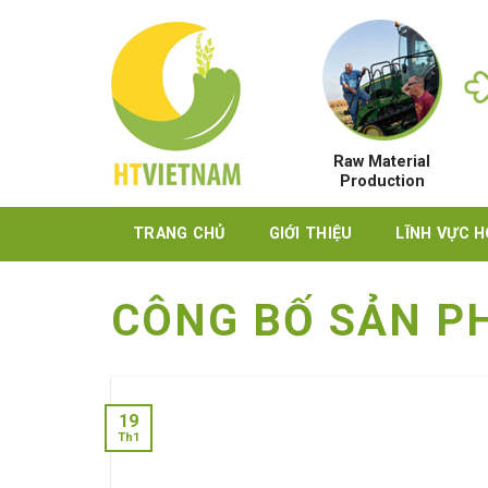
Skip
to
content
Raw Material
Production
TRANG CHỦ
GIỚI THIỆU
LĨNH VỰC 
CÔNG BỐ SẢN P
19
Th1