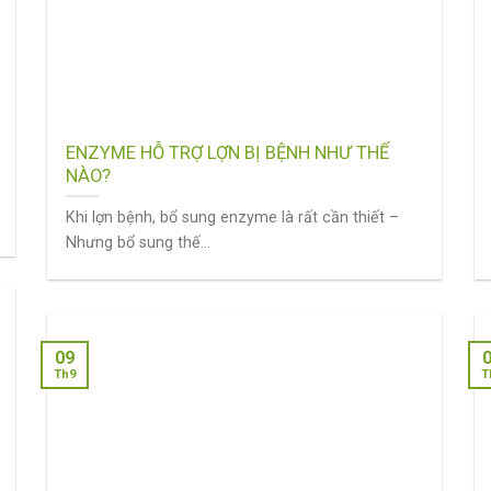
ENZYME HỖ TRỢ LỢN BỊ BỆNH NHƯ THẾ
NÀO?
Khi lợn bệnh, bổ sung enzyme là rất cần thiết –
Nhưng bổ sung thế...
09
Th9
T