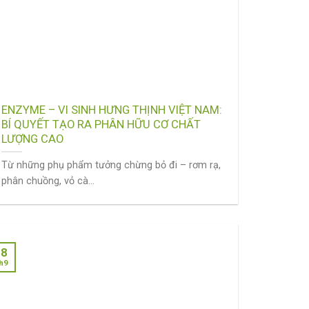
ENZYME – VI SINH HƯNG THỊNH VIỆT NAM:
BÍ QUYẾT TẠO RA PHÂN HỮU CƠ CHẤT
LƯỢNG CAO
Từ những phụ phẩm tưởng chừng bỏ đi – rơm rạ,
phân chuồng, vỏ cà...
18
h9