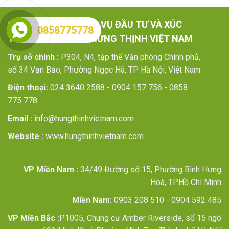
CÔNG TY TNHH DỊCH VỤ ĐẦU TƯ VÀ XÚC
0858775778
TIẾN THƯƠNG MẠI HƯNG THỊNH VIỆT NAM
Trụ sở chính :
P304, N4, tập thể Văn phòng Chính phủ,
số 34 Vạn Bảo, Phường Ngọc Hà, TP Hà Nội, Việt Nam
Điện thoại:
024 3640 2588 - 0904 157 756 - 0858
775 778
Email :
info@hungthinhvietnam.com
Website :
www.hungthinhvietnam.com
VP Miền Nam :
34/49 Đường số 15, Phường Bình Hưng
Hoà, TP.Hồ Chí Minh
Miền Nam:
0903 208 510 - 0904 592 485
VP Miền Bắc :
P1005, Chung cư Amber Riverside, số 15 ngõ