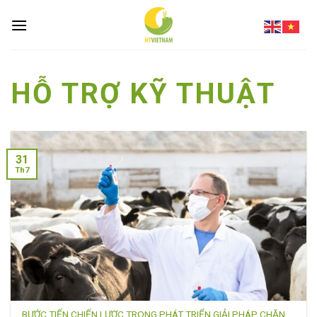
Skip
to
content
HỖ TRỢ KỸ THUẬT
31
Th7
BƯỚC TIẾN CHIẾN LƯỢC TRONG PHÁT TRIỂN GIẢI PHÁP CHĂN