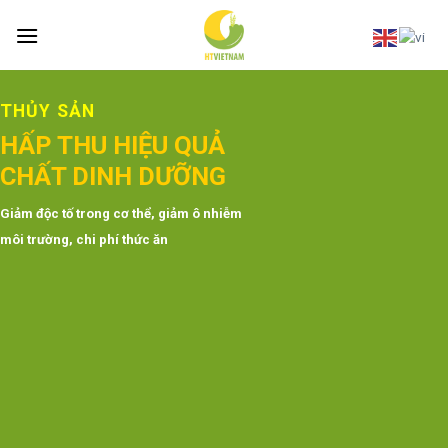
Skip
to
content
THỰC PHẨM
U QUẢ
CHẤT XÚC T
DƯỠNG
THỂ THIẾU
 giảm ô nhiễm
Trong ngành công nghệ 
ăn