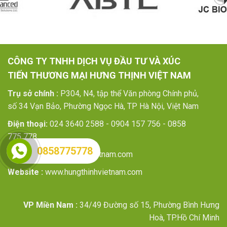
CÔNG TY TNHH DỊCH VỤ ĐẦU TƯ VÀ XÚC
TIẾN THƯƠNG MẠI HƯNG THỊNH VIỆT NAM
Trụ sở chính :
P304, N4, tập thể Văn phòng Chính phủ,
số 34 Vạn Bảo, Phường Ngọc Hà, TP Hà Nội, Việt Nam
Điện thoại:
024 3640 2588 - 0904 157 756 - 0858
775 778
0858775778
Email :
info@hungthinhvietnam.com
Website :
www.hungthinhvietnam.com
VP Miền Nam :
34/49 Đường số 15, Phường Bình Hưng
Hoà, TP.Hồ Chí Minh