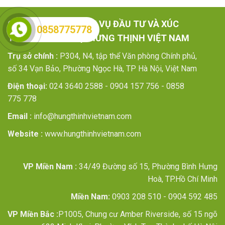
CÔNG TY TNHH DỊCH VỤ ĐẦU TƯ VÀ XÚC
0858775778
TIẾN THƯƠNG MẠI HƯNG THỊNH VIỆT NAM
Trụ sở chính :
P304, N4, tập thể Văn phòng Chính phủ,
số 34 Vạn Bảo, Phường Ngọc Hà, TP Hà Nội, Việt Nam
Điện thoại:
024 3640 2588 - 0904 157 756 - 0858
775 778
Email :
info@hungthinhvietnam.com
Website :
www.hungthinhvietnam.com
VP Miền Nam :
34/49 Đường số 15, Phường Bình Hưng
Hoà, TP.Hồ Chí Minh
Miền Nam:
0903 208 510 - 0904 592 485
VP Miền Bắc :
P1005, Chung cư Amber Riverside, số 15 ngõ