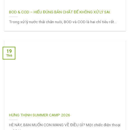
BOD & COD – HIỂU ĐÚNG BẢN CHẤT ĐỂ KHÔNG XỬ LÝ SAI
Trong xử lý nước thải chăn nuôi, BOD và COD là hai chỉ tiêu rất...
19
Th6
HƯNG THỊNH SUMMER CAMP 2026
HÈ NÀY, BẠN MUỐN CON MANG VỀ ĐIỀU GÌ? Một chiếc điện thoại