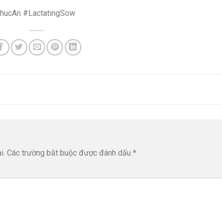
hucAn #LactatingSow
i.
Các trường bắt buộc được đánh dấu
*