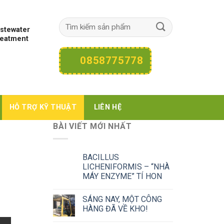
stewater
eatment
0858775778
HỖ TRỢ KỸ THUẬT
LIÊN HỆ
BÀI VIẾT MỚI NHẤT
BACILLUS
LICHENIFORMIS – “NHÀ
MÁY ENZYME” TÍ HON
SÁNG NAY, MỘT CÔNG
HÀNG ĐÃ VỀ KHO!