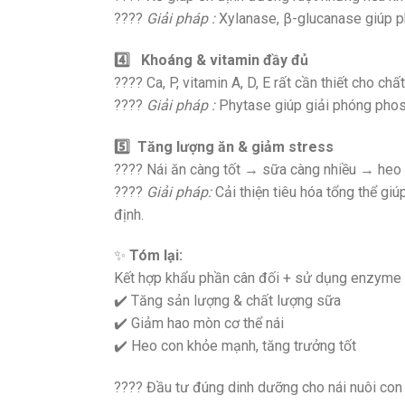
????
Giải pháp :
Xylanase, β-glucanase giúp phâ
4️
Khoáng & vitamin đầy đủ
???? Ca, P, vitamin A, D, E rất cần thiết cho ch
????
Giải pháp :
Phytase giúp giải phóng phosp
5️
Tăng lượng ăn & giảm stress
???? Nái ăn càng tốt → sữa càng nhiều → heo co
????
Giải pháp:
Cải thiện tiêu hóa tổng thể giú
định.
✨
Tóm lại:
Kết hợp khẩu phần cân đối + sử dụng enzyme 
✔️ Tăng sản lượng & chất lượng sữa
✔️ Giảm hao mòn cơ thể nái
✔️ Heo con khỏe mạnh, tăng trưởng tốt
???? Đầu tư đúng dinh dưỡng cho nái nuôi con 