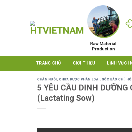
Skip
to
content
Raw Material
Production
TRANG CHỦ
GIỚI THIỆU
LĨNH VỰC 
CHĂN NUÔI
,
CHƯA ĐƯỢC PHÂN LOẠI
,
GÓC BÁO CHÍ
,
HỖ
5 YÊU CẦU DINH DƯỠNG
(Lactating Sow)