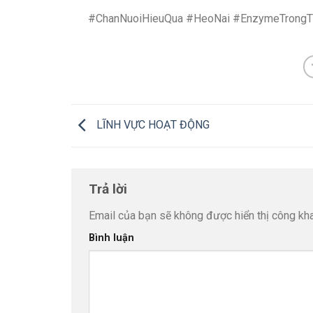
#ChanNuoiHieuQua #HeoNai #EnzymeTrongT
LĨNH VỰC HOẠT ĐỘNG
Trả lời
Email của bạn sẽ không được hiển thị công kha
Bình luận