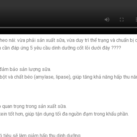
 heo nái: vừa phải sản xuất sữa, vừa duy trì thể trạng và chuẩn bị 
ần cần đáp ứng 5 yêu cầu dinh dưỡng cốt lõi dưới đây ????
 đảm bảo sản lượng sữa.
ột và chất béo (amylase, lipase), giúp tăng khả năng hấp thu nă
ò quan trọng trong sản xuất sữa.
tein tốt hơn, giúp tận dụng tối đa nguồn đạm trong khẩu phần.
ó tiêu sẽ làm giảm hấp thu dinh dưỡng.