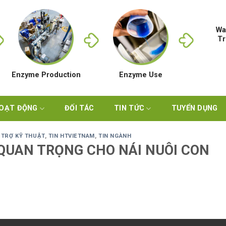
Wa
Tr
Enzyme Production
Enzyme Use
HOẠT ĐỘNG
ĐỐI TÁC
TIN TỨC
TUYỂN DỤNG
 TRỢ KỸ THUẬT
,
TIN HTVIETNAM
,
TIN NGÀNH
 QUAN TRỌNG CHO NÁI NUÔI CON