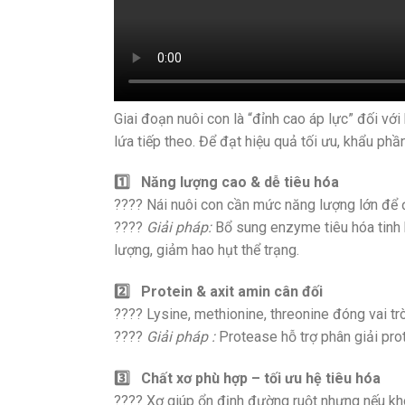
Giai đoạn nuôi con là “đỉnh cao áp lực” đối với
lứa tiếp theo. Để đạt hiệu quả tối ưu, khẩu ph
1️
Năng lượng cao & dễ tiêu hóa
???? Nái nuôi con cần mức năng lượng lớn để
????
Giải pháp:
Bổ sung enzyme tiêu hóa tinh b
lượng, giảm hao hụt thể trạng.
2️
Protein & axit amin cân đối
???? Lysine, methionine, threonine đóng vai tr
????
Giải pháp :
Protease hỗ trợ phân giải pro
3️
Chất xơ phù hợp – tối ưu hệ tiêu hóa
???? Xơ giúp ổn định đường ruột nhưng nếu kh