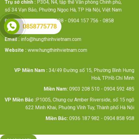
Trụ sở chính :
P304, N4, tập thể Văn phòng Chính phủ,
số 34 Vạn Bảo, Phường Ngọc Hà, TP Hà Nội, Việt Nam
Điện thoại:
024 3640 2588 - 0904 157 756 - 0858
0858775778
775 778
Email :
info@hungthinhvietnam.com
Website :
www.hungthinhvietnam.com
VP Miền Nam :
34/49 Đường số 15, Phường Bình Hưng
Hoà, TP.Hồ Chí Minh
Miền Nam:
0903 208 510 - 0904 592 485
VP Miền Bắc :
P1005, Chung cư Amber Riverside, số 15 ngõ
622 Minh Khai, Phường Vĩnh Tuy, Thành phố Hà Nội
Miền Bắc:
0936 187 982 - 0904 858 958