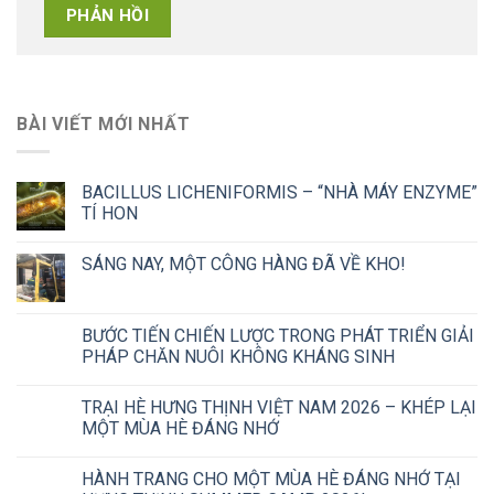
BÀI VIẾT MỚI NHẤT
BACILLUS LICHENIFORMIS – “NHÀ MÁY ENZYME”
TÍ HON
SÁNG NAY, MỘT CÔNG HÀNG ĐÃ VỀ KHO!
BƯỚC TIẾN CHIẾN LƯỢC TRONG PHÁT TRIỂN GIẢI
PHÁP CHĂN NUÔI KHÔNG KHÁNG SINH
TRẠI HÈ HƯNG THỊNH VIỆT NAM 2026 – KHÉP LẠI
MỘT MÙA HÈ ĐÁNG NHỚ
HÀNH TRANG CHO MỘT MÙA HÈ ĐÁNG NHỚ TẠI