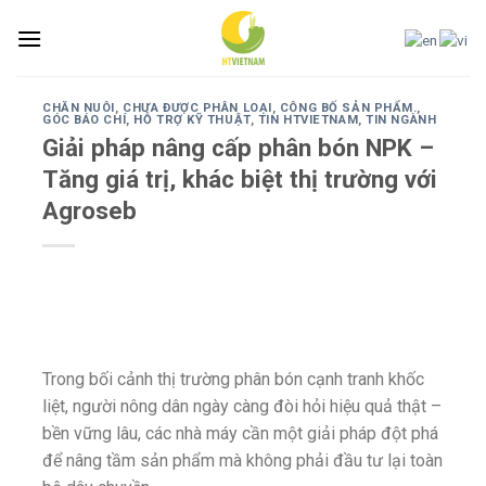
Skip
to
content
CHĂN NUÔI
,
CHƯA ĐƯỢC PHÂN LOẠI
,
CÔNG BỐ SẢN PHẨM.
,
GÓC BÁO CHÍ
,
HỖ TRỢ KỸ THUẬT
,
TIN HTVIETNAM
,
TIN NGÀNH
Giải pháp nâng cấp phân bón NPK –
Tăng giá trị, khác biệt thị trường với
Agroseb
Trong bối cảnh thị trường phân bón cạnh tranh khốc
liệt, người nông dân ngày càng đòi hỏi hiệu quả thật –
bền vững lâu, các nhà máy cần một giải pháp đột phá
để nâng tầm sản phẩm mà không phải đầu tư lại toàn