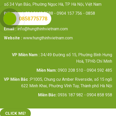
số 34 Vạn Bảo, Phường Ngọc Hà, TP Hà Nội, Việt Nam
Điện thoại:
024 3640 2588 - 0904 157 756 - 0858
0858775778
775 778
Email :
info@hungthinhvietnam.com
Website :
www.hungthinhvietnam.com
VP Miền Nam :
34/49 Đường số 15, Phường Bình Hưng
Hoà, TP.Hồ Chí Minh
Miền Nam:
0903 208 510 - 0904 592 485
VP Miền Bắc :
P1005, Chung cư Amber Riverside, số 15 ngõ
622 Minh Khai, Phường Vĩnh Tuy, Thành phố Hà Nội
Miền Bắc:
0936 187 982 - 0904 858 958
CLICK ME!