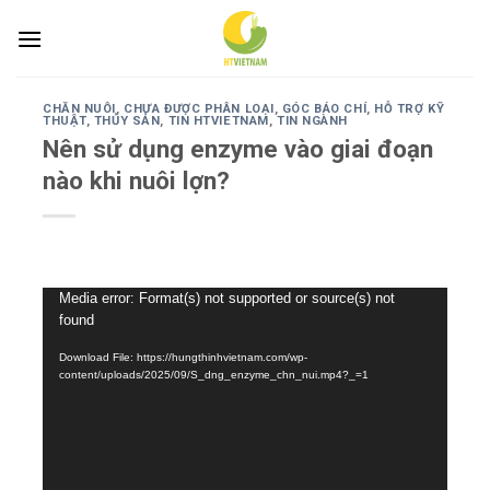
Skip
to
content
CHĂN NUÔI
,
CHƯA ĐƯỢC PHÂN LOẠI
,
GÓC BÁO CHÍ
,
HỖ TRỢ KỸ
THUẬT
,
THỦY SẢN
,
TIN HTVIETNAM
,
TIN NGÀNH
Nên sử dụng enzyme vào giai đoạn
nào khi nuôi lợn?
Trình
Media error: Format(s) not supported or source(s) not
found
chơi
Video
Download File: https://hungthinhvietnam.com/wp-
content/uploads/2025/09/S_dng_enzyme_chn_nui.mp4?_=1