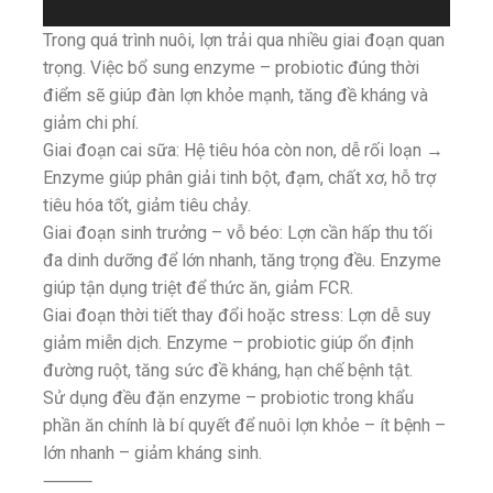
Trong quá trình nuôi, lợn trải qua nhiều giai đoạn quan
trọng. Việc bổ sung enzyme – probiotic đúng thời
điểm sẽ giúp đàn lợn khỏe mạnh, tăng đề kháng và
giảm chi phí.
Giai đoạn cai sữa: Hệ tiêu hóa còn non, dễ rối loạn →
Enzyme giúp phân giải tinh bột, đạm, chất xơ, hỗ trợ
tiêu hóa tốt, giảm tiêu chảy.
Giai đoạn sinh trưởng – vỗ béo: Lợn cần hấp thu tối
đa dinh dưỡng để lớn nhanh, tăng trọng đều. Enzyme
giúp tận dụng triệt để thức ăn, giảm FCR.
Giai đoạn thời tiết thay đổi hoặc stress: Lợn dễ suy
giảm miễn dịch. Enzyme – probiotic giúp ổn định
đường ruột, tăng sức đề kháng, hạn chế bệnh tật.
Sử dụng đều đặn enzyme – probiotic trong khẩu
phần ăn chính là bí quyết để nuôi lợn khỏe – ít bệnh –
lớn nhanh – giảm kháng sinh.
⸻