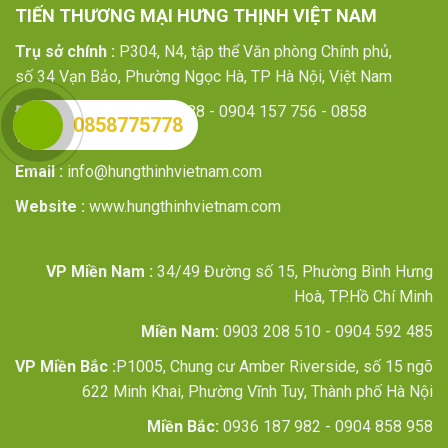
TIẾN THƯƠNG MẠI HƯNG THỊNH VIỆT NAM
Trụ sở chính :
P304, N4, tập thể Văn phòng Chính phủ,
số 34 Vạn Bảo, Phường Ngọc Hà, TP Hà Nội, Việt Nam
Điện thoại:
024 3640 2588 - 0904 157 756 - 0858
0858775778
775 778
Email :
info@hungthinhvietnam.com
Website :
www.hungthinhvietnam.com
VP Miền Nam :
34/49 Đường số 15, Phường Bình Hưng
Hoà, TP.Hồ Chí Minh
Miền Nam:
0903 208 510 - 0904 592 485
VP Miền Bắc :
P1005, Chung cư Amber Riverside, số 15 ngõ
622 Minh Khai, Phường Vĩnh Tuy, Thành phố Hà Nội
Miền Bắc:
0936 187 982 - 0904 858 958