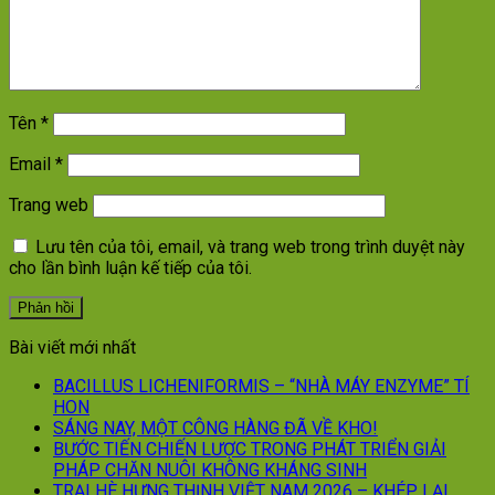
Tên
*
Email
*
Trang web
Lưu tên của tôi, email, và trang web trong trình duyệt này
cho lần bình luận kế tiếp của tôi.
Bài viết mới nhất
BACILLUS LICHENIFORMIS – “NHÀ MÁY ENZYME” TÍ
HON
SÁNG NAY, MỘT CÔNG HÀNG ĐÃ VỀ KHO!
BƯỚC TIẾN CHIẾN LƯỢC TRONG PHÁT TRIỂN GIẢI
PHÁP CHĂN NUÔI KHÔNG KHÁNG SINH
TRẠI HÈ HƯNG THỊNH VIỆT NAM 2026 – KHÉP LẠI