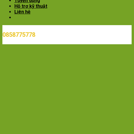
Tuyển dụng
Hỗ trợ kỹ thuật
Liên hệ
0858775778