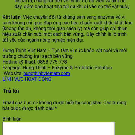
Ngoài ra, chúng rất bền với nhiệt độ ép viên và axit dạ
dày, đảm bảo hoạt tính tối đa khi đi vào cơ thể vật nuôi,.
Kết luận:
Việc chuyển đổi từ kháng sinh sang enzyme và vi
sinh không chỉ giúp đáp ứng các tiêu chuẩn xuất khẩu khắt khe
(không tồn dư, không thời gian cách ly) mà còn giúp cải thiện
hiệu suất chăn nuôi một cách bền vững,. Đây chính là lộ trình
tất yếu của ngành nông nghiệp hiện đại.
Hưng Thịnh Việt Nam – Tận tâm vì sức khỏe vật nuôi và môi
trường chuồng trại sạch bền vững.
Hotline kỹ thuật: 0858 775 778
Fanpage: Hưng Thịnh – Enzyme & Probiotic Solution
Website:
hungthinhvietnam.com
LĨNH VỰC HOẠT ĐỘNG
Trả lời
Email của bạn sẽ không được hiển thị công khai.
Các trường
bắt buộc được đánh dấu
*
Bình luận