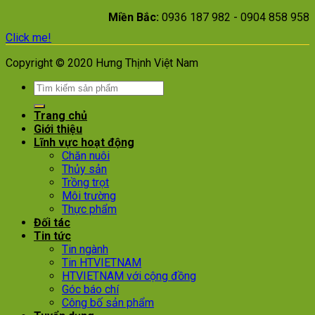
Miền Bắc:
0936 187 982 - 0904 858 958
Click me!
Copyright © 2020 Hưng Thịnh Việt Nam
Trang chủ
Giới thiệu
Lĩnh vực hoạt động
Chăn nuôi
Thủy sản
Trồng trọt
Môi trường
Thực phẩm
Đối tác
Tin tức
Tin ngành
Tin HTVIETNAM
HTVIETNAM với cộng đồng
Góc báo chí
Công bố sản phẩm