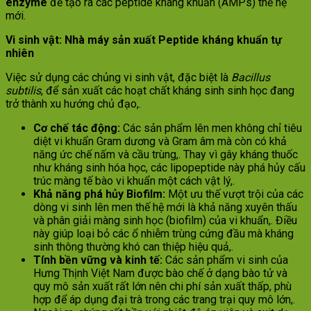
enzyme
để tạo ra các peptide kháng khuẩn (AMPs) thế hệ
mới.
Vi sinh vật: Nhà máy sản xuất Peptide kháng khuẩn tự
nhiên
Việc sử dụng các chủng vi sinh vật, đặc biệt là
Bacillus
subtilis
, để sản xuất các hoạt chất kháng sinh sinh học đang
trở thành xu hướng chủ đạo,.
Cơ chế tác động:
Các sản phẩm lên men không chỉ tiêu
diệt vi khuẩn Gram dương và Gram âm mà còn có khả
năng ức chế nấm và cầu trùng,. Thay vì gây kháng thuốc
như kháng sinh hóa học, các lipopeptide này phá hủy cấu
trúc màng tế bào vi khuẩn một cách vật lý,.
Khả năng phá hủy Biofilm:
Một ưu thế vượt trội của các
dòng vi sinh lên men thế hệ mới là khả năng xuyên thấu
và phân giải màng sinh học (biofilm) của vi khuẩn,. Điều
này giúp loại bỏ các ổ nhiễm trùng cứng đầu mà kháng
sinh thông thường khó can thiệp hiệu quả,.
Tính bền vững và kinh tế:
Các sản phẩm vi sinh của
Hưng Thịnh Việt Nam được bào chế ở dạng bào tử và
quy mô sản xuất rất lớn nên chi phí sản xuất thấp, phù
hợp để áp dụng đại trà trong các trang trại quy mô lớn,.